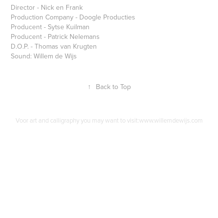
Director - Nick en Frank
Production Company - Doogle Producties
Producent - Sytse Kuilman
Producent - Patrick Nelemans
D.O.P. - Thomas van Krugten
Sound: Willem de Wijs
↑
Back to Top
Voor art and calligraphy you may want to visit:www.willemdewijs.com